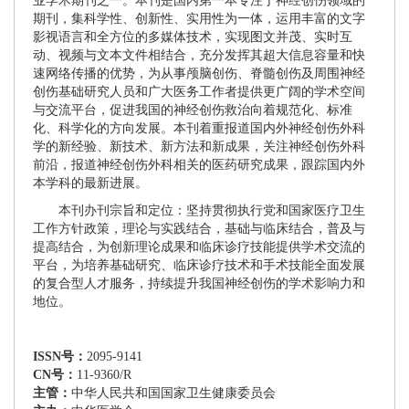
业学术期刊之一。本刊是国内第一本专注于神经创伤领域的
期刊，集科学性、创新性、实用性为一体，运用丰富的文字
影视语言和全方位的多媒体技术，实现图文并茂、实时互
动、视频与文本文件相结合，充分发挥其超大信息容量和快
速网络传播的优势，为从事颅脑创伤、脊髓创伤及周围神经
创伤基础研究人员和广大医务工作者提供更广阔的学术空间
与交流平台，促进我国的神经创伤救治向着规范化、标准
化、科学化的方向发展。本刊着重报道国内外神经创伤外科
学的新经验、新技术、新方法和新成果，关注神经创伤外科
前沿，报道神经创伤外科相关的医药研究成果，跟踪国内外
本学科的最新进展。
本刊办刊宗旨和定位：坚持贯彻执行党和国家医疗卫生
工作方针政策，理论与实践结合，基础与临床结合，普及与
提高结合，为创新理论成果和临床诊疗技能提供学术交流的
平台，为培养基础研究、临床诊疗技术和手术技能全面发展
的复合型人才服务，持续提升我国神经创伤的学术影响力和
地位。
ISSN
号：
2095-9141
CN
号：
11-9360/R
主管：
中华人民共和国国家卫生健康委员会