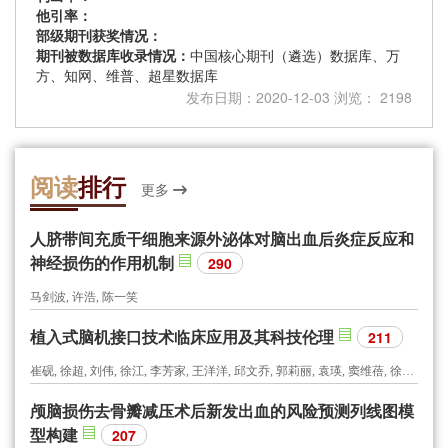
他引率：
部级期刊获奖情况：
期刊被数据库收录情况：
中国核心期刊（遴选）数据库、万
方、知网、维普、超星数据库
发布日期：2020-12-03 浏览： 2198
阅读
排行
更多
人脐带间充质干细胞来源外泌体对脑出血后炎症反应和
神经损伤的作用机制
290
马剑波, 许浩, 陈一笑
植入式脑机接口技术临床应用及其科技伦理
211
崔砚, 徐超, 刘伟, 徐江, 李芳家, 王洋洋, 邱文乔, 郭莉丽, 袁瑛, 窦维蓓, 徐如祥
颅脑损伤去骨瓣减压术后新发出血的风险预测列线图模
型构建
207