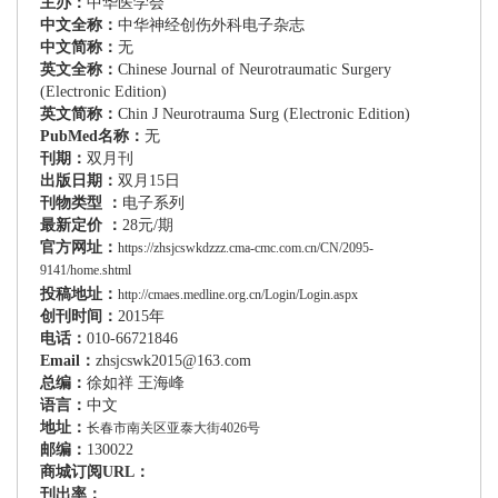
主办：
中华医学会
中文全称：
中华神经创伤外科电子杂志
中文简称：
无
英文全称：
Chinese Journal of Neurotraumatic Surgery
(Electronic Edition)
英文简称：
Chin J Neurotrauma Surg (Electronic Edition)
PubMed
名称：
无
刊期：
双月刊
出版日期：
双月15日
刊物类型 ：
电子系列
最新定价 ：
28元/期
官方网址：
https://zhsjcswkdzzz.cma-cmc.com.cn/CN/2095-
9141/home.shtml
投稿地址：
http://cmaes.medline.org.cn/Login/Login.aspx
创刊时间：
2015年
电话：
010-66721846
Email
：
zhsjcswk2015@163.com
总编：
徐如祥 王海峰
语言：
中文
地址：
长春市南关区亚泰大街4026号
邮编：
130022
商城订阅URL：
刊出率：