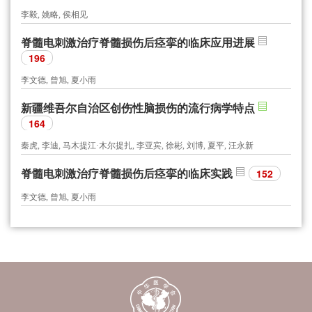
李毅, 姚略, 侯相见
脊髓电刺激治疗脊髓损伤后痉挛的临床应用进展
196
李文德, 曾旭, 夏小雨
新疆维吾尔自治区创伤性脑损伤的流行病学特点
164
秦虎, 李迪, 马木提江·木尔提扎, 李亚宾, 徐彬, 刘博, 夏平, 汪永新
脊髓电刺激治疗脊髓损伤后痉挛的临床实践
152
李文德, 曾旭, 夏小雨